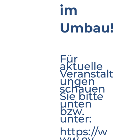
im
Umbau!
Für
aktuelle
Veranstalt
ungen
schauen
Sie bitte
unten
bzw.
unter:
https://w
ww.ev-