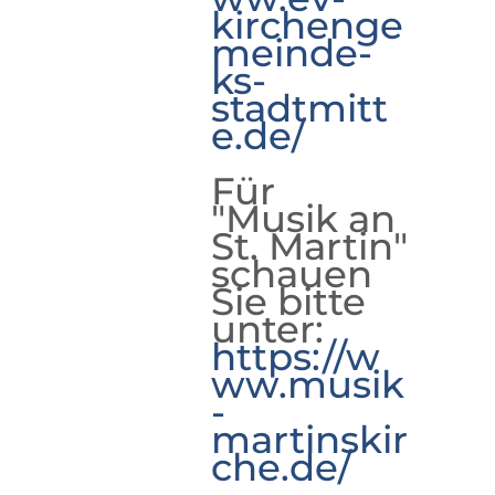
kirchenge
meinde-
ks-
stadtmitt
e.de/
Für
"Musik an
St. Martin"
schauen
Sie bitte
unter:
https://w
ww.musik
-
martinskir
che.de/