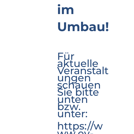
im
Umbau!
Für
aktuelle
Veranstalt
ungen
schauen
Sie bitte
unten
bzw.
unter:
https://w
ww.ev-