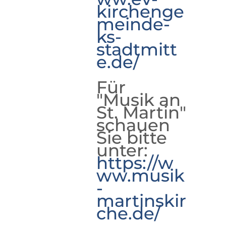
kirchenge
meinde-
ks-
stadtmitt
e.de/
Für
"Musik an
St. Martin"
schauen
Sie bitte
unter:
https://w
ww.musik
-
martinskir
che.de/