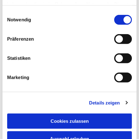
haben oder die sie im Rahmen Ihrer Nutzung der Dienste
gesammelt haben.
Einwilligungsauswahl
Notwendig
Präferenzen
Statistiken
Montag, 22. März 2027, 14:30 Uhr
Marketing
Stadtteilzentrum Vorderer Westen,
Elfbuchenstr. 3, 34119 Kassel
Details zeigen
Cookies zulassen
Auswahl erlauben