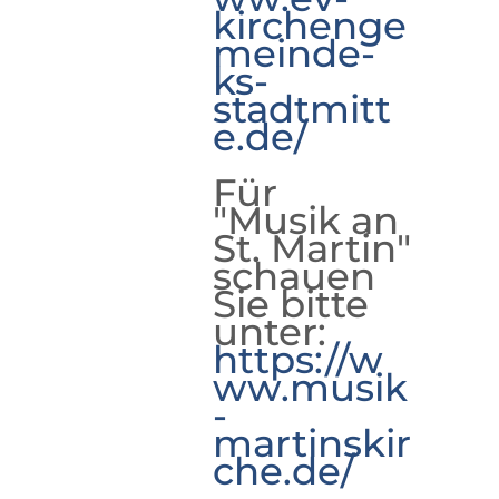
kirchenge
meinde-
ks-
stadtmitt
e.de/
Für
"Musik an
St. Martin"
schauen
Sie bitte
unter:
https://w
ww.musik
-
martinskir
che.de/