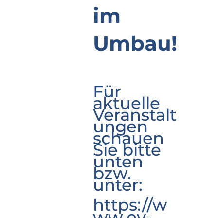
im
Umbau!
Für
aktuelle
Veranstalt
ungen
schauen
Sie bitte
unten
bzw.
unter:
https://w
ww.ev-