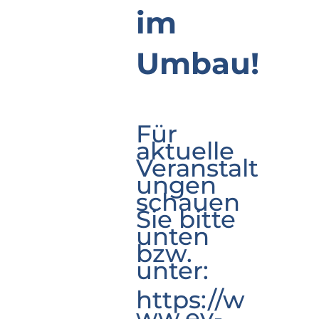
im
Umbau!
Für
aktuelle
Veranstalt
ungen
schauen
Sie bitte
unten
bzw.
unter:
https://w
ww.ev-