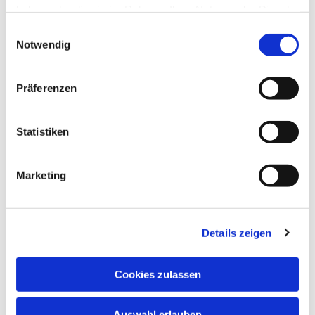
haben oder die sie im Rahmen Ihrer Nutzung der Dienste
gesammelt haben.
Einwilligungsauswahl
Notwendig
Präferenzen
Statistiken
Montag, 31. Mai 2027, 14:30 Uhr
Marketing
Stadtteilzentrum Vorderer Westen,
Elfbuchenstr. 3, 34119 Kassel
Details zeigen
Cookies zulassen
Auswahl erlauben