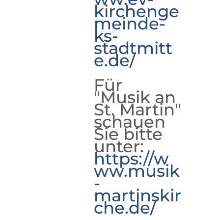
kirchenge
meinde-
ks-
stadtmitt
e.de/
Für
"Musik an
St. Martin"
schauen
Sie bitte
unter:
https://w
ww.musik
-
martinskir
che.de/