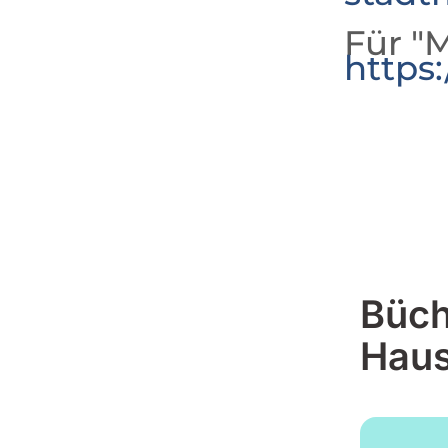
Für "M
https
Büch
Hau