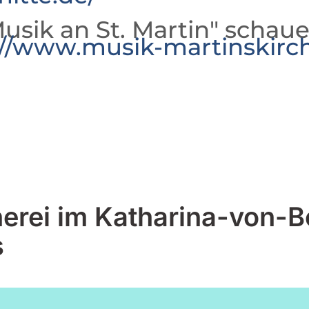
usik an St. Martin" schaue
://www.musik-martinskirc
erei im Katharina-von-B
s