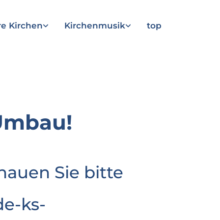
e Kirchen
Kirchenmusik
top
Umbau!
hauen Sie bitte
e-ks-