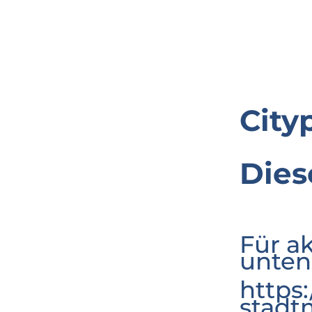
City
Dies
Für a
unten
https
stadt