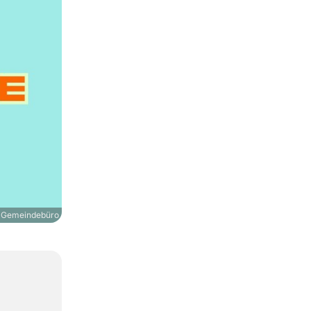
 Gemeindebüro
,