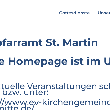
Gottesdienste
Unser
pfarramt St. Martin
e Homepage ist im 
ktuelle Veranstaltungen sc
 bzw. unter:
://www.ev-kirchengemeind
mitte.de/