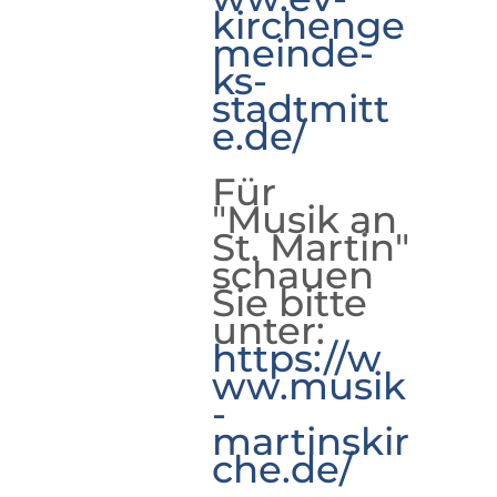
kirchenge
meinde-
ks-
stadtmitt
e.de/
Für
"Musik an
St. Martin"
schauen
Sie bitte
unter:
https://w
ww.musik
-
martinskir
che.de/