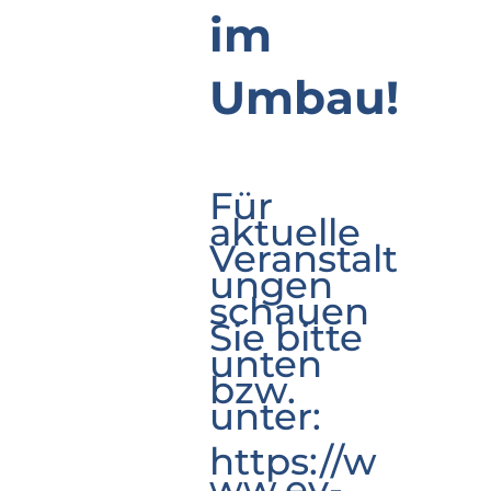
im
Umbau!
Für
aktuelle
Veranstalt
ungen
schauen
Sie bitte
unten
bzw.
unter:
https://w
ww.ev-