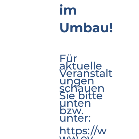
im
Umbau!
Für
aktuelle
Veranstalt
ungen
schauen
Sie bitte
unten
bzw.
unter:
https://w
ww.ev-