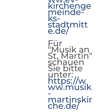
kirchenge
meinde-
ks-
stadtmitt
e.de/
Für
"Musik an
St. Martin"
schauen
Sie bitte
unter:
https://w
ww.musik
-
martinskir
che.de/