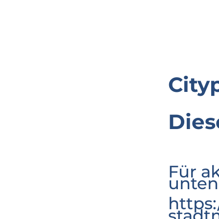
City
Dies
Für a
unten
https
stadt