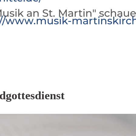
usik an St. Martin" schaue
://www.musik-martinskirc
dgottesdienst