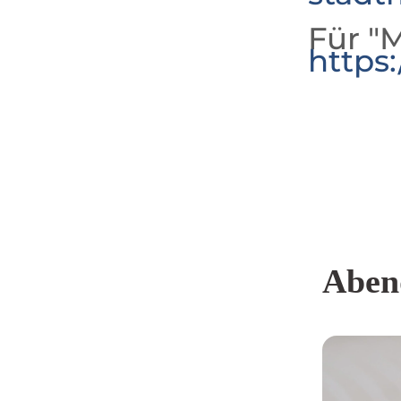
Für "M
https
Aben