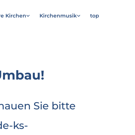
e Kirchen
Kirchenmusik
top
Umbau!
hauen Sie bitte
e-ks-