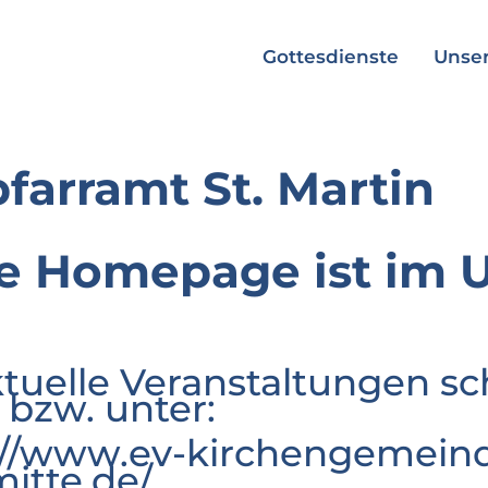
Gottesdienste
Unser
pfarramt St. Martin
e Homepage ist im 
ktuelle Veranstaltungen sc
 bzw. unter:
://www.ev-kirchengemeind
mitte.de/