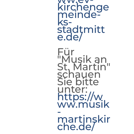
kirchenge
meinde-
ks-
stadtmitt
e.de/
Für
"Musik an
St. Martin"
schauen
Sie bitte
unter:
https://w
ww.musik
-
martinskir
che.de/