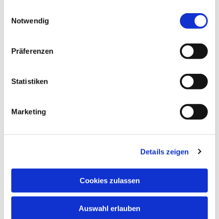
gesammelt haben.
Einwilligungsauswahl
Notwendig
© KI generiertes Bild (Canva) von Till Jansen
Präferenzen
Freitag, 31. Juli 2026, 18:00 Uhr
Statistiken
Markuskirche, Richard-Wagner-Str.
Marketing
6, 34121 Kassel
Details zeigen
Cookies zulassen
Auswahl erlauben