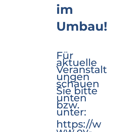
im
Umbau!
Für
aktuelle
Veranstalt
ungen
schauen
Sie bitte
unten
bzw.
unter:
https://w
ww.ev-