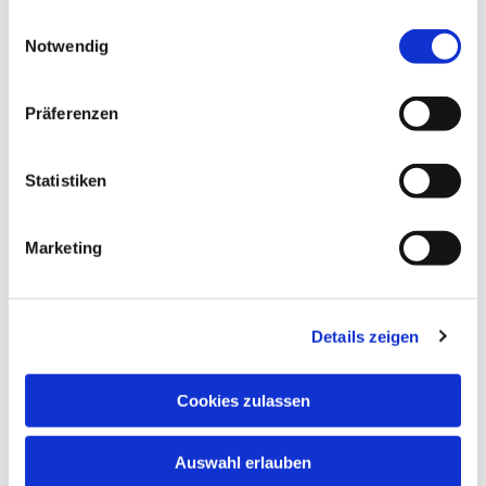
gesammelt haben.
Einwilligungsauswahl
Notwendig
© KI generiertes Bild (Canva) von Till Jansen
Präferenzen
Freitag, 8. Januar 2027, 18:00 Uhr
Statistiken
Markuskirche, Richard-Wagner-Str.
Marketing
6, 34121 Kassel
Details zeigen
Cookies zulassen
Auswahl erlauben