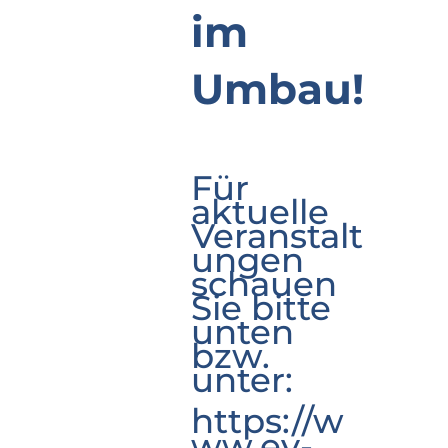
im
Umbau!
Für
aktuelle
Veranstalt
ungen
schauen
Sie bitte
unten
bzw.
unter:
https://w
ww.ev-