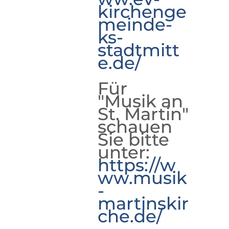
kirchenge
meinde-
ks-
stadtmitt
e.de/
Für
"Musik an
St. Martin"
schauen
Sie bitte
unter:
https://w
ww.musik
-
martinskir
che.de/