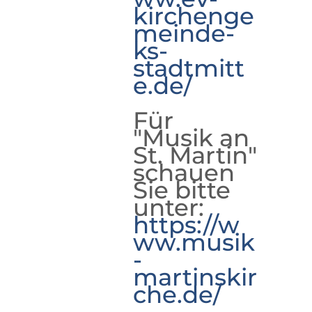
kirchenge
meinde-
ks-
stadtmitt
e.de/
Für
"Musik an
St. Martin"
schauen
Sie bitte
unter:
https://w
ww.musik
-
martinskir
che.de/