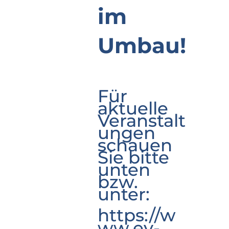
im
Umbau!
Für
aktuelle
Veranstalt
ungen
schauen
Sie bitte
unten
bzw.
unter:
https://w
ww.ev-