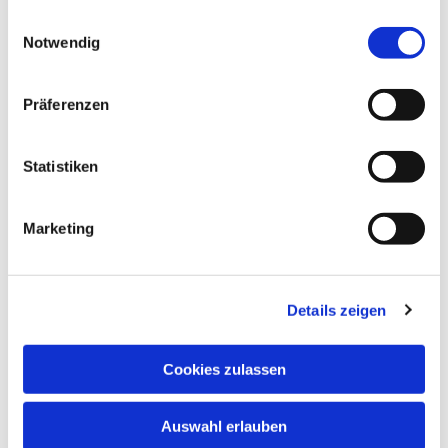
gesammelt haben.
Einwilligungsauswahl
Notwendig
© KI generiertes Bild (Canva) von Till Jansen
Präferenzen
Freitag, 11. Juni 2027, 18:00 Uhr
Statistiken
Markuskirche, Richard-Wagner-Str.
Marketing
6, 34121 Kassel
Details zeigen
Cookies zulassen
Auswahl erlauben