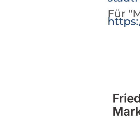
Für "M
https
Frie
Mark