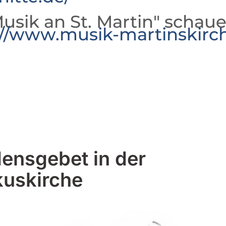
usik an St. Martin" schaue
://www.musik-martinskirc
densgebet in der
uskirche