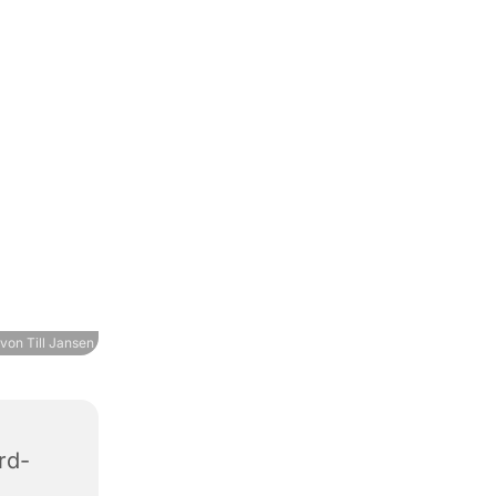
 von Till Jansen
rd-
1