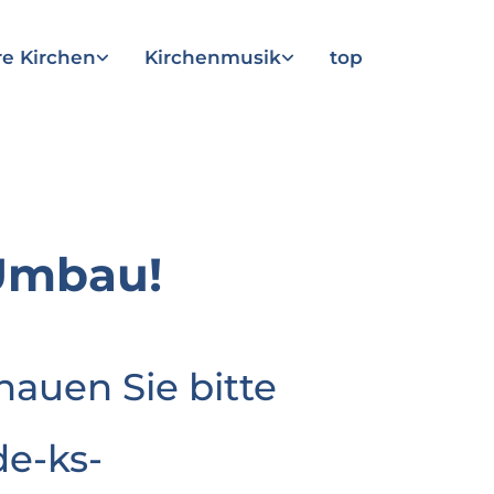
e Kirchen
Kirchenmusik
top
Umbau!
hauen Sie bitte
e-ks-