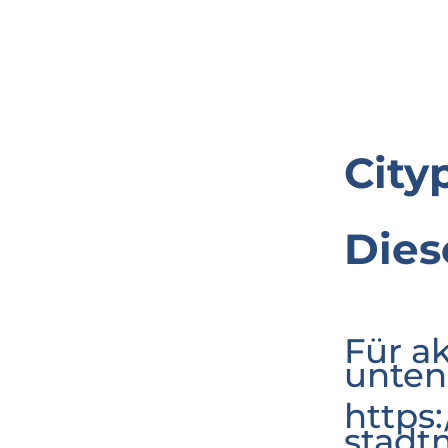
City
Dies
Für a
unten
https
stadt