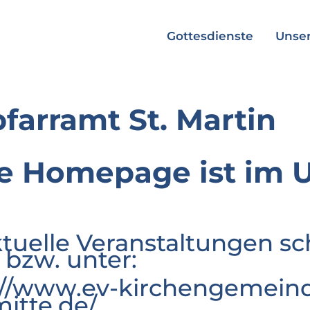
Gottesdienste
Unser
pfarramt St. Martin
e Homepage ist im 
ktuelle Veranstaltungen sc
 bzw. unter:
://www.ev-kirchengemeind
mitte.de/