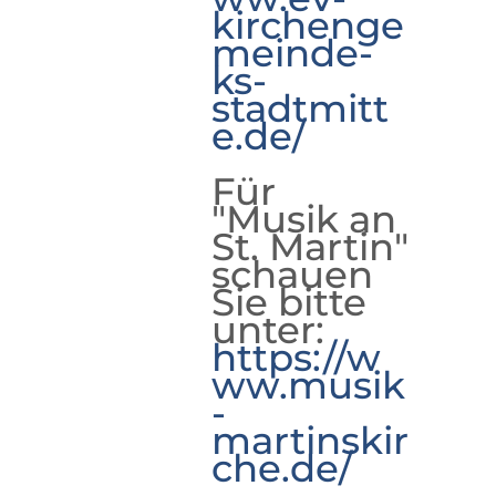
kirchenge
meinde-
ks-
stadtmitt
e.de/
Für
"Musik an
St. Martin"
schauen
Sie bitte
unter:
https://w
ww.musik
-
martinskir
che.de/