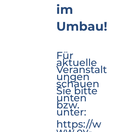
im
Umbau!
Für
aktuelle
Veranstalt
ungen
schauen
Sie bitte
unten
bzw.
unter:
https://w
ww.ev-