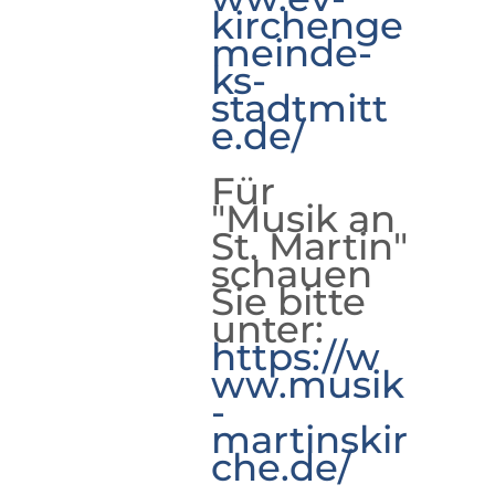
kirchenge
meinde-
ks-
stadtmitt
e.de/
Für
"Musik an
St. Martin"
schauen
Sie bitte
unter:
https://w
ww.musik
-
martinskir
che.de/