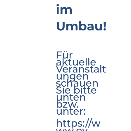
im
Umbau!
Für
aktuelle
Veranstalt
ungen
schauen
Sie bitte
unten
bzw.
unter:
https://w
ww.ev-