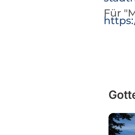
Für "M
https
Gott