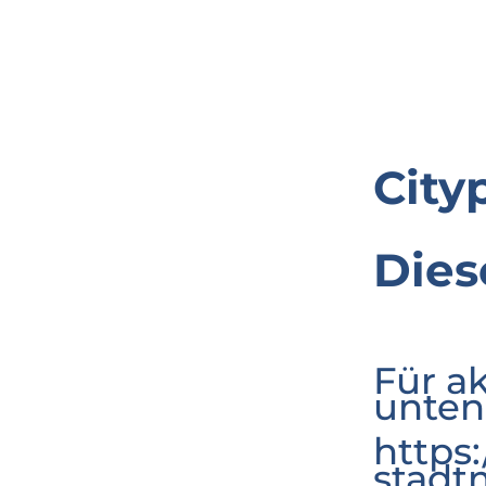
City
Dies
Für a
unten
https
stadt