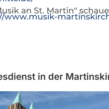
usik an St. Martin" schaue
://www.musik-martinskirc
esdienst in der Martinski