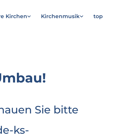
e Kirchen
Kirchenmusik
top
Umbau!
hauen Sie bitte
e-ks-