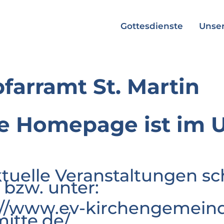
Gottesdienste
Unser
pfarramt St. Martin
e Homepage ist im 
ktuelle Veranstaltungen sc
 bzw. unter:
://www.ev-kirchengemeind
mitte.de/