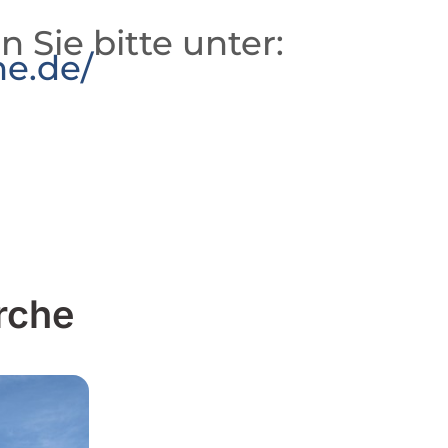
n Sie bitte unter:
he.de/
rche