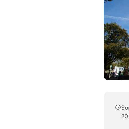
So
20