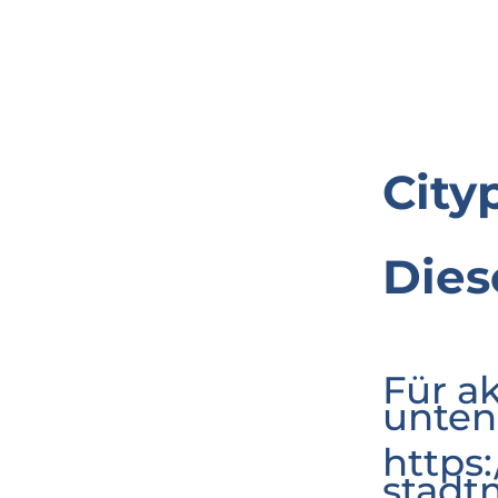
City
Dies
Für a
unten
https
stadt