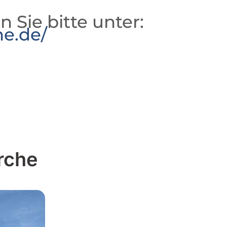
n Sie bitte unter:
he.de/
rche