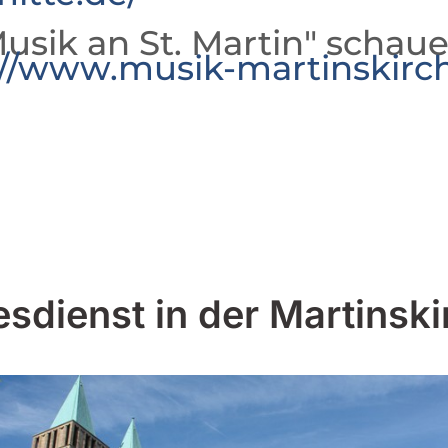
usik an St. Martin" schaue
://www.musik-martinskirc
esdienst in der Martinski