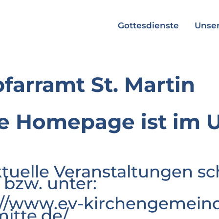
Gottesdienste
Unser
pfarramt St. Martin
e Homepage ist im 
ktuelle Veranstaltungen sc
 bzw. unter:
://www.ev-kirchengemeind
mitte.de/