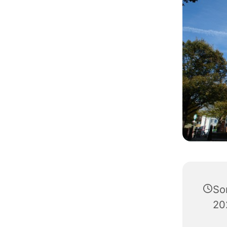
So
20