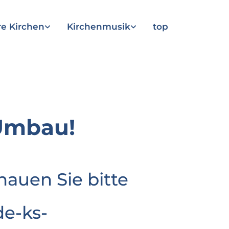
e Kirchen
Kirchenmusik
top
Umbau!
hauen Sie bitte
e-ks-