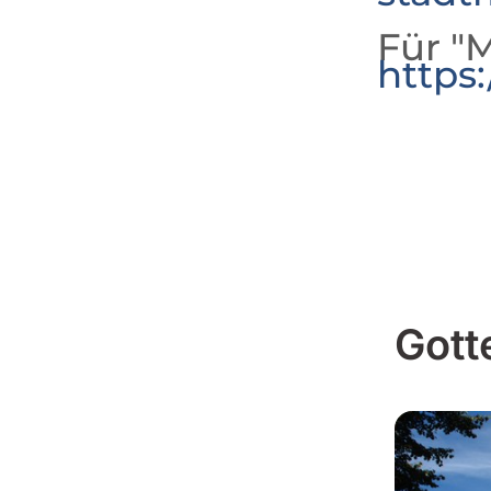
Für "M
https
Gott