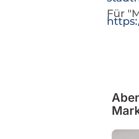
Für "M
https
Aben
Mark