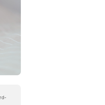
rd-
1