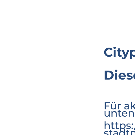
City
Dies
Für a
unten
https
stadt