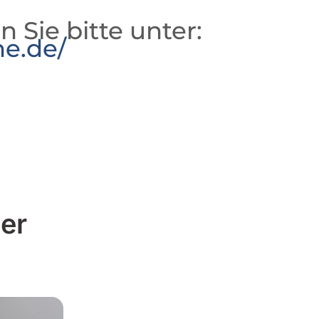
n Sie bitte unter:
he.de/
er