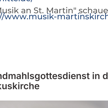
usik an St. Martin" schaue
://www.musik-martinskirc
dmahlsgottesdienst in d
uskirche