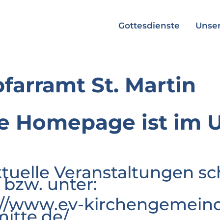
Gottesdienste
Unser
pfarramt St. Martin
e Homepage ist im 
ktuelle Veranstaltungen sc
 bzw. unter:
://www.ev-kirchengemeind
mitte.de/