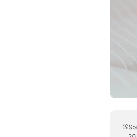
So
20