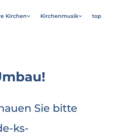
e Kirchen
Kirchenmusik
top
Umbau!
hauen Sie bitte
e-ks-