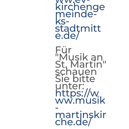
kirchenge
meinde-
ks-
stadtmitt
e.de/
Für
"Musik an
St. Martin"
schauen
Sie bitte
unter:
https://w
ww.musik
-
martinskir
che.de/