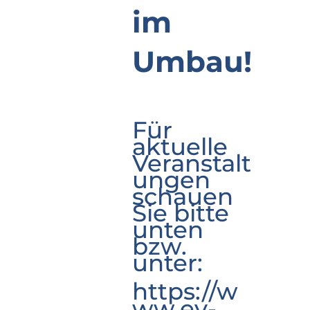
im
Umbau!
Für
aktuelle
Veranstalt
ungen
schauen
Sie bitte
unten
bzw.
unter:
https://w
ww.ev-