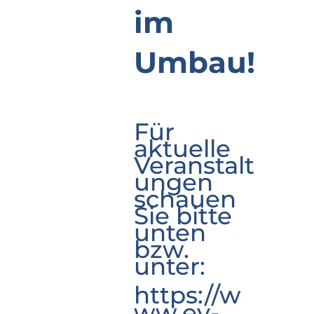
im
Umbau!
Für
aktuelle
Veranstalt
ungen
schauen
Sie bitte
unten
bzw.
unter:
https://w
ww.ev-