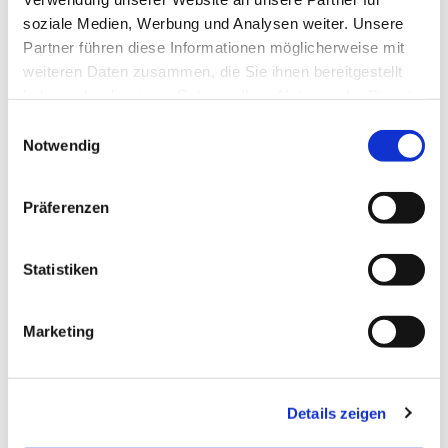
soziale Medien, Werbung und Analysen weiter. Unsere
Partner führen diese Informationen möglicherweise mit
weiteren Daten zusammen, die Sie ihnen bereitgestellt
© Gemeinde
haben oder die sie im Rahmen Ihrer Nutzung der Dienste
gesammelt haben.
Einwilligungsauswahl
Notwendig
Sonntag, 30. August 2026, 18:00
Präferenzen
Uhr
Statistiken
Karlskirche, Karlsplatz, 34117 Kassel
Marketing
Pfarrerin Petra Fuhrhans, Lynn
Himmelmann (Violoncello)
Details zeigen