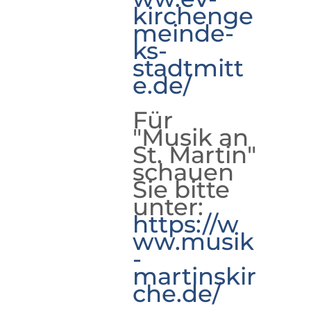
kirchenge
meinde-
ks-
stadtmitt
e.de/
Für
"Musik an
St. Martin"
schauen
Sie bitte
unter:
https://w
ww.musik
-
martinskir
che.de/