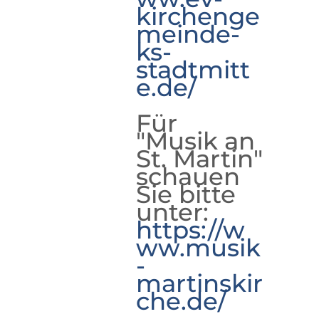
kirchenge
meinde-
ks-
stadtmitt
e.de/
Für
"Musik an
St. Martin"
schauen
Sie bitte
unter:
https://w
ww.musik
-
martinskir
che.de/