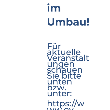
im
Umbau!
Für
aktuelle
Veranstalt
ungen
schauen
Sie bitte
unten
bzw.
unter:
https://w
ww.ev-