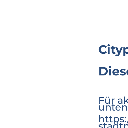
City
Dies
Für a
unten
https
stadt