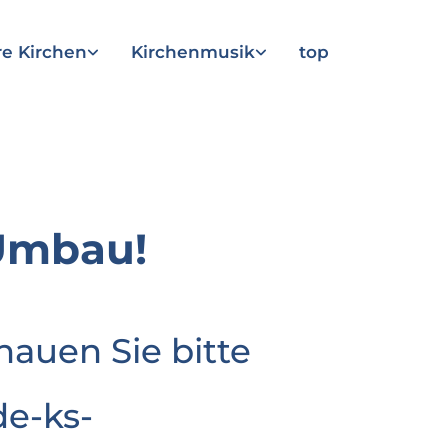
e Kirchen
Kirchenmusik
top
Umbau!
hauen Sie bitte
e-ks-