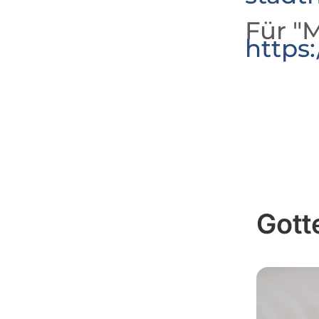
Für "M
https
Gott