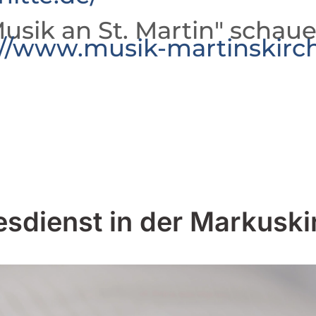
usik an St. Martin" schaue
://www.musik-martinskirc
esdienst in der Markuski