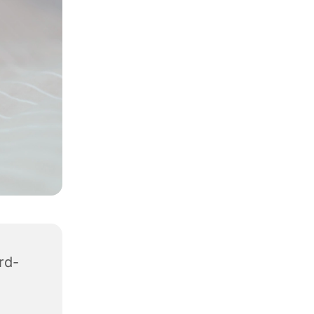
rd-
1