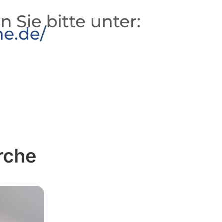
n Sie bitte unter:
he.de/
rche