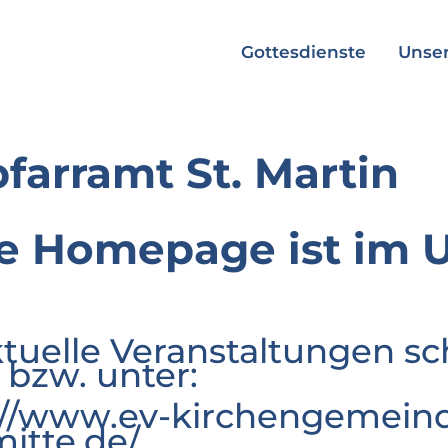
Gottesdienste
Unser
pfarramt St. Martin
e Homepage ist im 
ktuelle Veranstaltungen sc
 bzw. unter:
://www.ev-kirchengemeind
mitte.de/