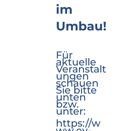
im
Umbau!
Für
aktuelle
Veranstalt
ungen
schauen
Sie bitte
unten
bzw.
unter:
https://w
ww.ev-