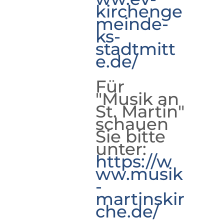
kirchenge
meinde-
ks-
stadtmitt
e.de/
Für
"Musik an
St. Martin"
schauen
Sie bitte
unter:
https://w
ww.musik
-
martinskir
che.de/