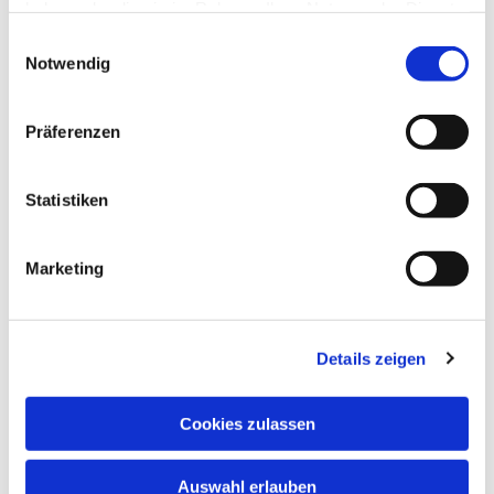
haben oder die sie im Rahmen Ihrer Nutzung der Dienste
gesammelt haben.
Einwilligungsauswahl
Notwendig
Präferenzen
Sonntag, 22. August 2027, 10:00
Statistiken
Uhr
Markuskirche, Richard-Wagner-Str.
Marketing
6, 34121 Kassel
Details zeigen
Cookies zulassen
Auswahl erlauben