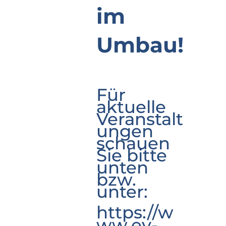
im
Umbau!
Für
aktuelle
Veranstalt
ungen
schauen
Sie bitte
unten
bzw.
unter:
https://w
ww.ev-