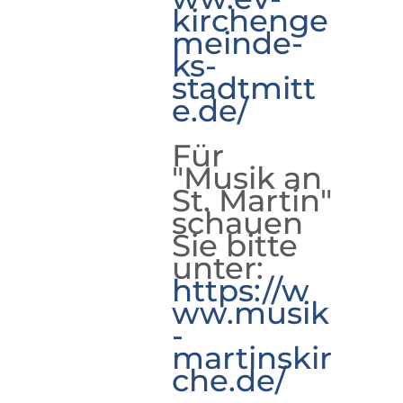
kirchenge
meinde-
ks-
stadtmitt
e.de/
Für
"Musik an
St. Martin"
schauen
Sie bitte
unter:
https://w
ww.musik
-
martinskir
che.de/