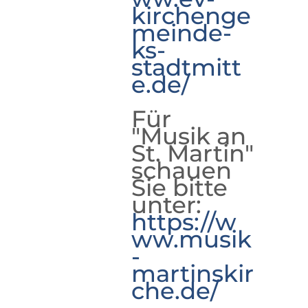
kirchenge
meinde-
ks-
stadtmitt
e.de/
Für
"Musik an
St. Martin"
schauen
Sie bitte
unter:
https://w
ww.musik
-
martinskir
che.de/