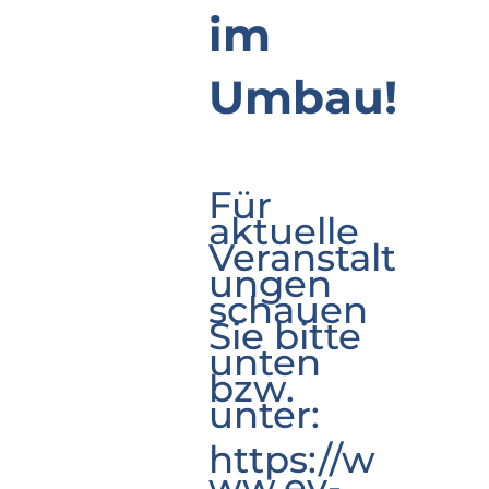
im
Umbau!
Für
aktuelle
Veranstalt
ungen
schauen
Sie bitte
unten
bzw.
unter:
https://w
ww.ev-