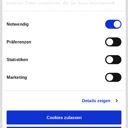
weiteren Daten zusammen, die Sie ihnen bereitgestellt
haben oder die sie im Rahmen Ihrer Nutzung der Dienste
gesammelt haben.
Einwilligungsauswahl
Notwendig
Präferenzen
Sonntag, 12. Juli 2026, 10:30 - 11:30
Uhr
Statistiken
Adventskirche, Lassallestr. 2, 34121
Kassel
Marketing
Pfarrerin Petra Fuhrhans
Details zeigen
Cookies zulassen