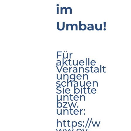
im
Umbau!
Für
aktuelle
Veranstalt
ungen
schauen
Sie bitte
unten
bzw.
unter:
https://w
ww.ev-