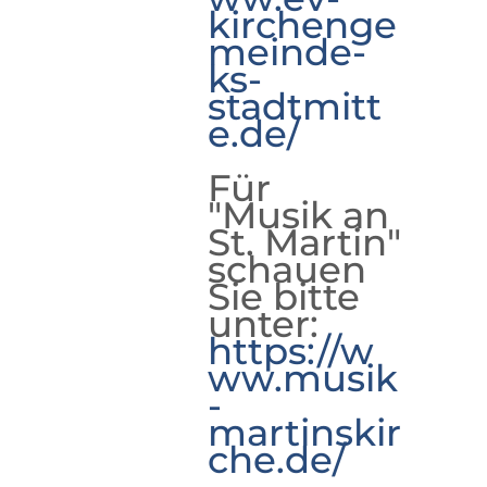
kirchenge
meinde-
ks-
stadtmitt
e.de/
Für
"Musik an
St. Martin"
schauen
Sie bitte
unter:
https://w
ww.musik
-
martinskir
che.de/