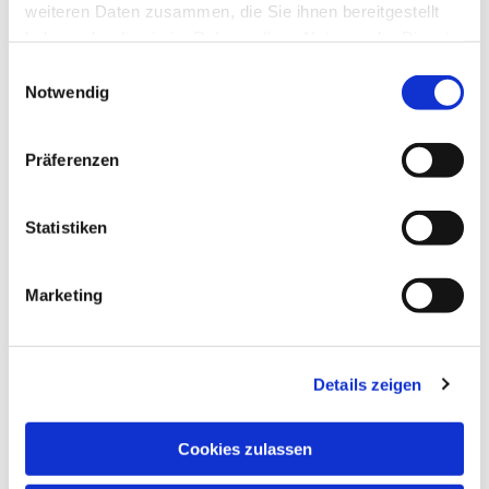
weiteren Daten zusammen, die Sie ihnen bereitgestellt
haben oder die sie im Rahmen Ihrer Nutzung der Dienste
gesammelt haben.
Einwilligungsauswahl
Notwendig
Präferenzen
Sonntag, 19. Juli 2026, 10:30 - 11:30
Uhr
Statistiken
Katharina-von-Bora-Haus,
Hupfeldstr. 21, 34121 Kassel
Marketing
Prädikant Lutz Geydan
Details zeigen
Cookies zulassen