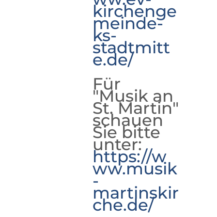
kirchenge
meinde-
ks-
stadtmitt
e.de/
Für
"Musik an
St. Martin"
schauen
Sie bitte
unter:
https://w
ww.musik
-
martinskir
che.de/