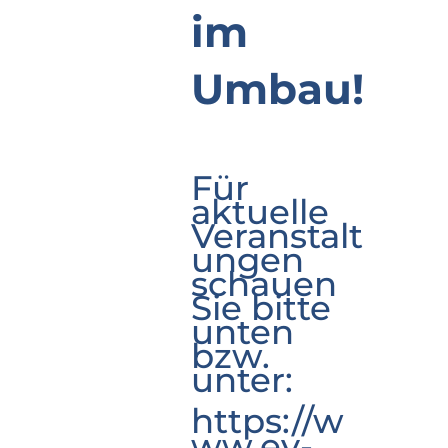
im
Umbau!
Für
aktuelle
Veranstalt
ungen
schauen
Sie bitte
unten
bzw.
unter:
https://w
ww.ev-