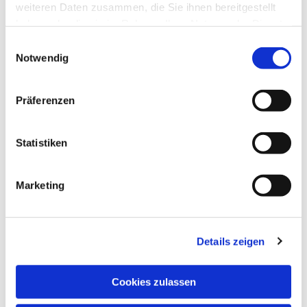
weiteren Daten zusammen, die Sie ihnen bereitgestellt
haben oder die sie im Rahmen Ihrer Nutzung der Dienste
gesammelt haben.
Einwilligungsauswahl
Notwendig
Präferenzen
Sonntag, 27. September 2026, 10:30
- 11:30 Uhr
Statistiken
Katharina-von-Bora-Haus,
Hupfeldstr. 21, 34121 Kassel
Marketing
Pfarrer Ralf Haunert
Details zeigen
Cookies zulassen