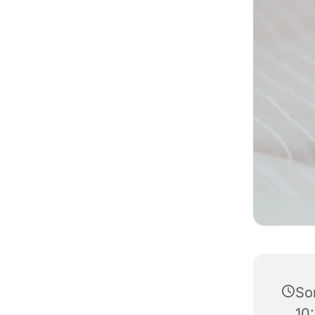
So
10: