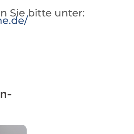
n Sie bitte unter:
he.de/
on-