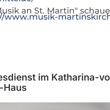
usik an St. Martin" schaue
://www.musik-martinskirc
esdienst im Katharina-v
-Haus