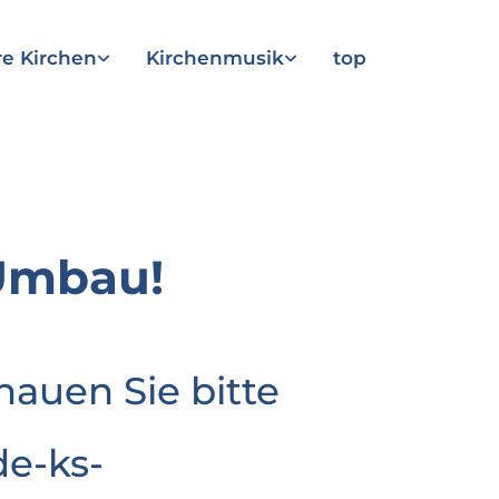
e Kirchen
Kirchenmusik
top
Umbau!
hauen Sie bitte
e-ks-