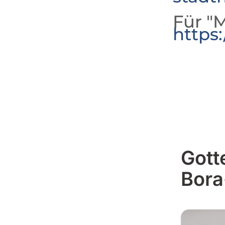
Für "M
https
Gott
Bora