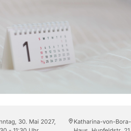
nntag, 30. Mai 2027,
Katharina-von-Bora-
30 - 11:30 Uhr
Haus, Hupfeldstr. 21