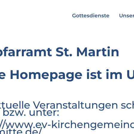
Gottesdienste
Unser
pfarramt St. Martin
e Homepage ist im 
ktuelle Veranstaltungen sc
 bzw. unter:
://www.ev-kirchengemeind
mitte.de/