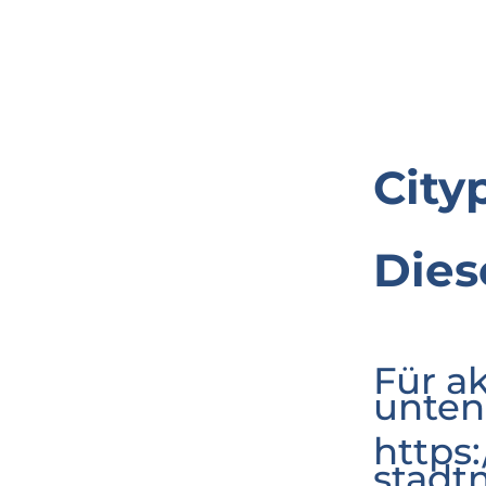
City
Dies
Für a
unten
https
stadt