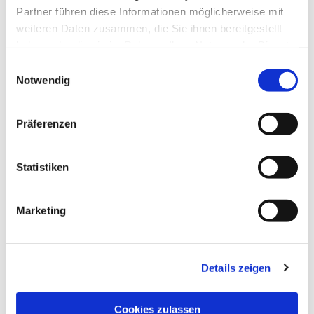
Partner führen diese Informationen möglicherweise mit
weiteren Daten zusammen, die Sie ihnen bereitgestellt
© Martin Forciniti
haben oder die sie im Rahmen Ihrer Nutzung der Dienste
gesammelt haben.
Einwilligungsauswahl
Notwendig
Sonntag, 23. August 2026, 10:30
Präferenzen
Uhr
Statistiken
Friedenskirche, Friedrich-Ebert-Str.
112 / Ecke Elfbuchenstr., 34119
Kassel
Marketing
Pfarrer Köstner-Norbisrath; Orgel:
Details zeigen
Hans-Christian Richter
Cookies zulassen