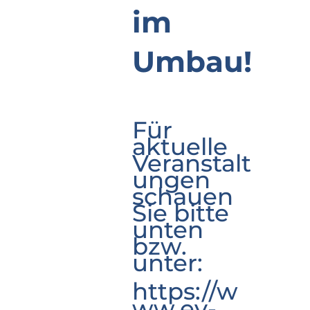
im
Umbau!
Für
aktuelle
Veranstalt
ungen
schauen
Sie bitte
unten
bzw.
unter:
https://w
ww.ev-