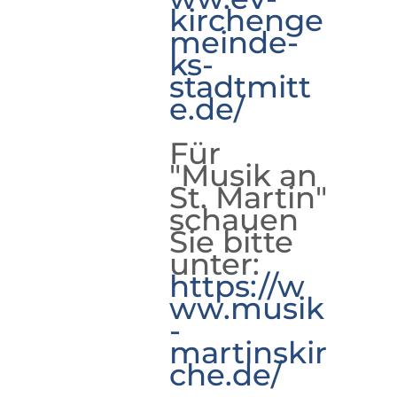
kirchenge
meinde-
ks-
stadtmitt
e.de/
Für
"Musik an
St. Martin"
schauen
Sie bitte
unter:
https://w
ww.musik
-
martinskir
che.de/