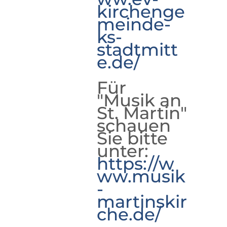
kirchenge
meinde-
ks-
stadtmitt
e.de/
Für
"Musik an
St. Martin"
schauen
Sie bitte
unter:
https://w
ww.musik
-
martinskir
che.de/