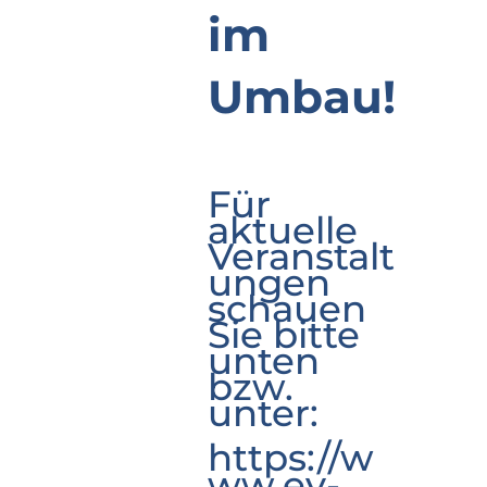
im
Umbau!
Für
aktuelle
Veranstalt
ungen
schauen
Sie bitte
unten
bzw.
unter:
https://w
ww.ev-