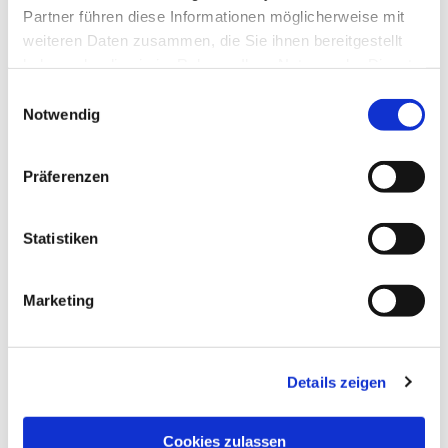
Partner führen diese Informationen möglicherweise mit
weiteren Daten zusammen, die Sie ihnen bereitgestellt
© Martin Forciniti
haben oder die sie im Rahmen Ihrer Nutzung der Dienste
gesammelt haben.
Einwilligungsauswahl
Notwendig
Sonntag, 6. September 2026, 10:30
Präferenzen
Uhr
Statistiken
Friedenskirche, Friedrich-Ebert-Str.
112 / Ecke Elfbuchenstr., 34119
Kassel
Marketing
Pfarrer Rheineck; Orgel: Hans-
Details zeigen
Christian Richter
Cookies zulassen