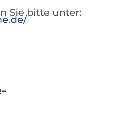
n Sie bitte unter:
he.de/
e-