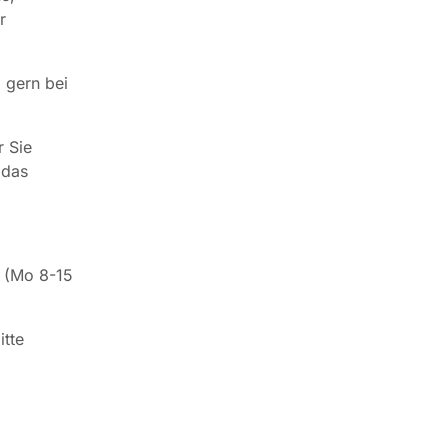
r
 gern bei
r Sie
 das
 (Mo 8-15
itte