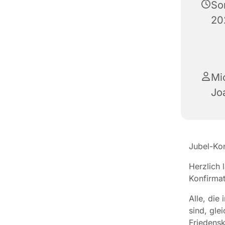
So
20
Mi
Jo
Jubel-Ko
Herzlich 
Konfirmat
Alle, die
sind, gle
Friedensk