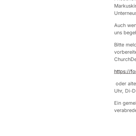
Markuskir
Unterneus
Auch wenn
uns bege
Bitte mel
vorbereit
ChurchDe
https://f
oder alt
Uhr, Di-D
Ein gemei
verabrede