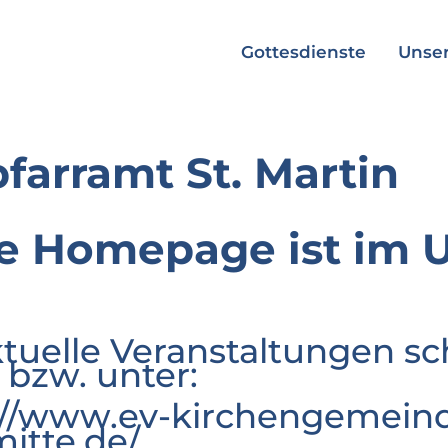
Gottesdienste
Unser
pfarramt St. Martin
e Homepage ist im 
ktuelle Veranstaltungen sc
 bzw. unter:
://www.ev-kirchengemeind
mitte.de/