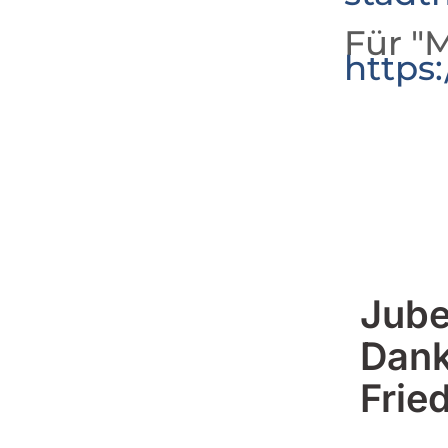
Für "M
https
Jube
Dank
Frie