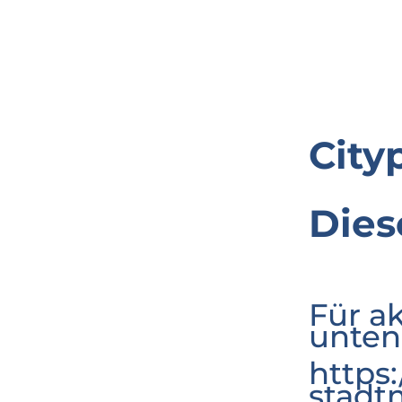
City
Dies
Für a
unten
https
stadt