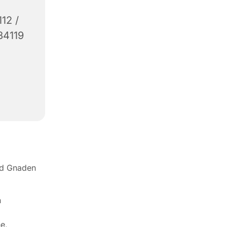
112 /
34119
nd Gnaden
n
e,