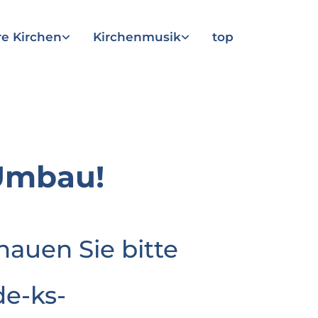
e Kirchen
Kirchenmusik
top
Umbau!
hauen Sie bitte
e-ks-