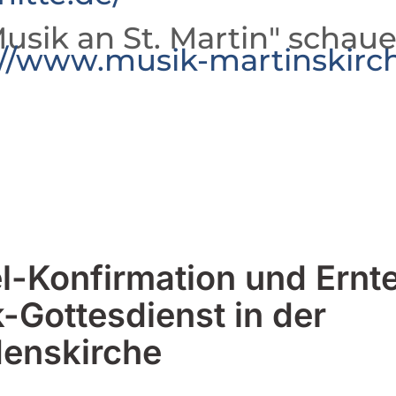
usik an St. Martin" schaue
://www.musik-martinskirc
l-Konfirmation und Ernt
-Gottesdienst in der
denskirche