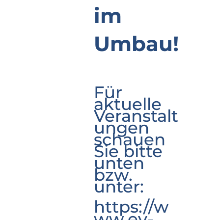
im
Umbau!
Für
aktuelle
Veranstalt
ungen
schauen
Sie bitte
unten
bzw.
unter:
https://w
ww.ev-