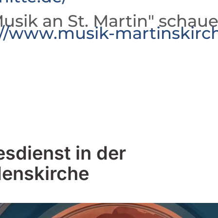
usik an St. Martin" schaue
://www.musik-martinskirc
esdienst in der
denskirche