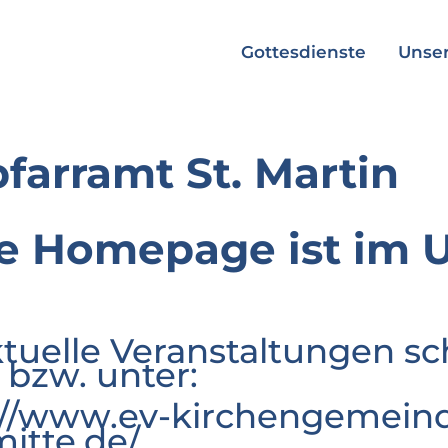
Gottesdienste
Unser
pfarramt St. Martin
e Homepage ist im 
ktuelle Veranstaltungen sc
 bzw. unter:
://www.ev-kirchengemeind
mitte.de/