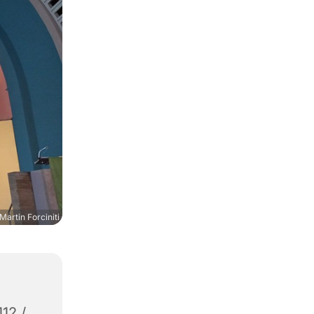
Martin Forciniti
112 /