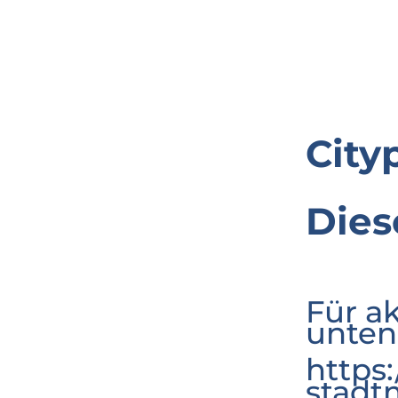
City
Dies
Für a
unten
https
stadt