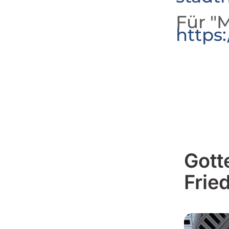
Für "M
https
Gott
Frie