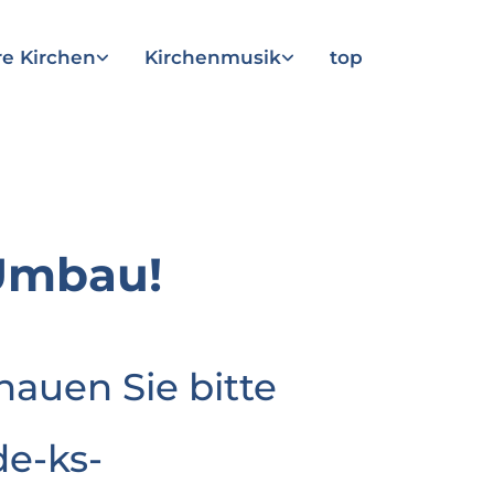
e Kirchen
Kirchenmusik
top
Umbau!
hauen Sie bitte
e-ks-