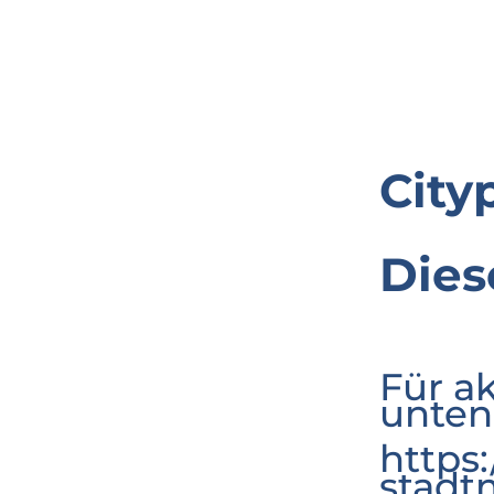
City
Dies
Für a
unten
https
stadt