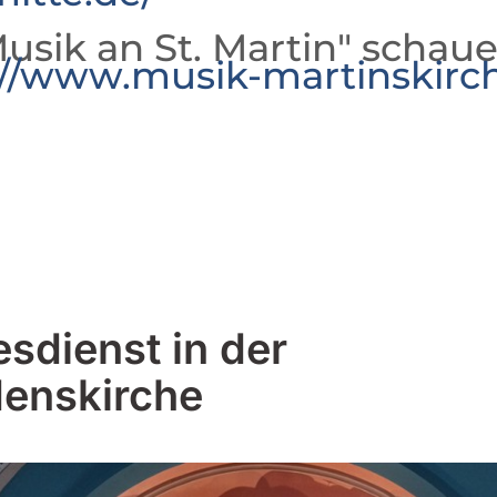
usik an St. Martin" schaue
://www.musik-martinskirc
esdienst in der
denskirche