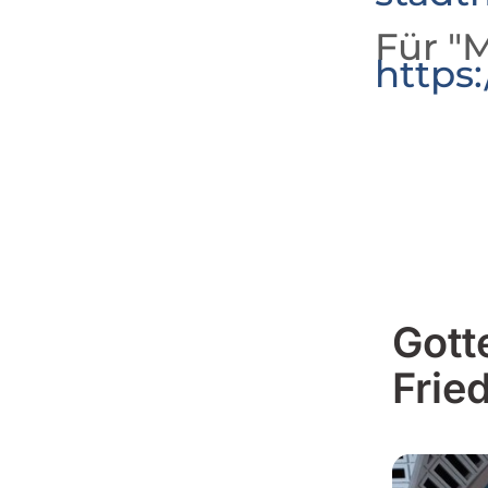
Für "M
https
Gott
Frie