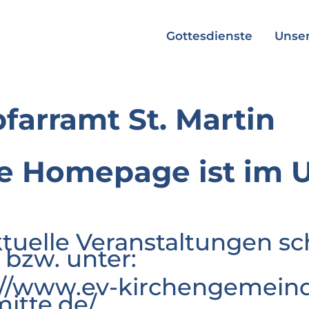
Gottesdienste
Unser
pfarramt St. Martin
e Homepage ist im 
ktuelle Veranstaltungen sc
 bzw. unter:
://www.ev-kirchengemeind
mitte.de/