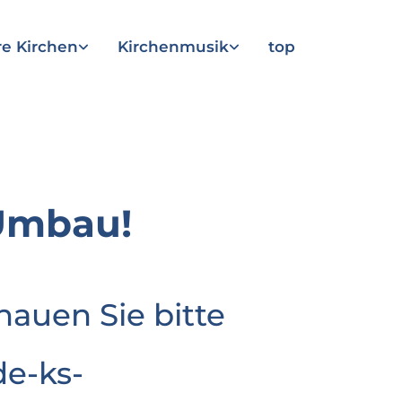
e Kirchen
Kirchenmusik
top
Umbau!
hauen Sie bitte
e-ks-