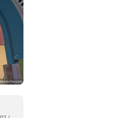
Martin Forciniti
112 /