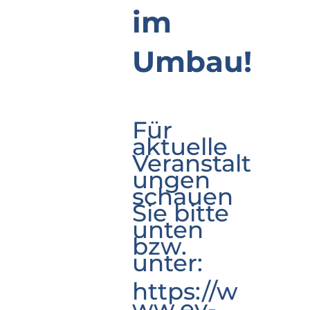
im
Umbau!
Für
aktuelle
Veranstalt
ungen
schauen
Sie bitte
unten
bzw.
unter:
https://w
ww.ev-