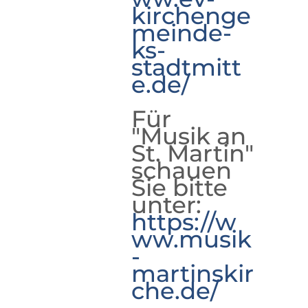
kirchenge
meinde-
ks-
stadtmitt
e.de/
Für
"Musik an
St. Martin"
schauen
Sie bitte
unter:
https://w
ww.musik
-
martinskir
che.de/