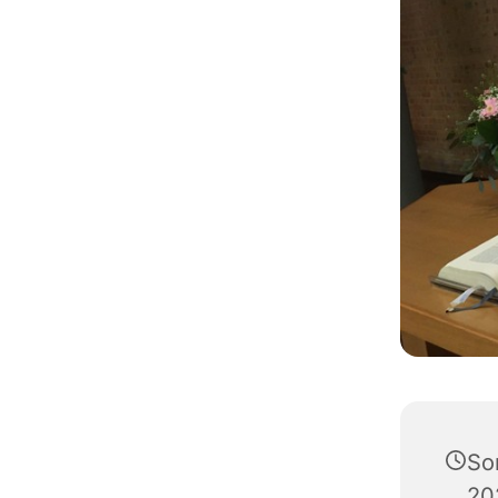
So
20