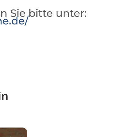
n Sie bitte unter:
he.de/
in