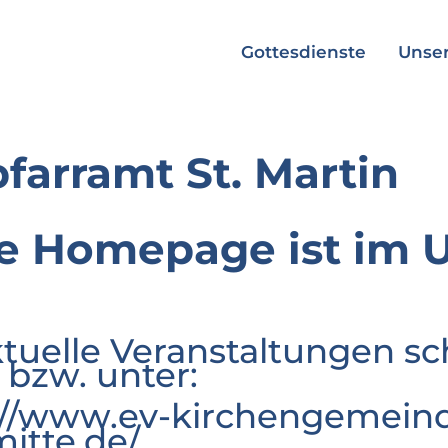
Gottesdienste
Unser
pfarramt St. Martin
e Homepage ist im 
ktuelle Veranstaltungen sc
 bzw. unter:
://www.ev-kirchengemeind
mitte.de/