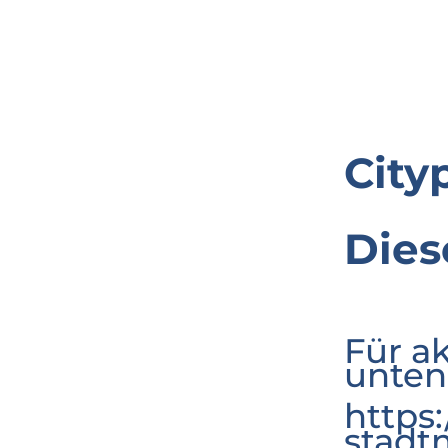
City
Dies
Für a
unten
https
stadt