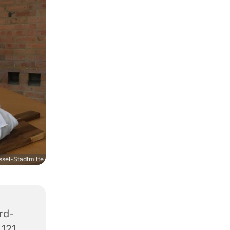
sel-Stadtmitte
rd-
4121