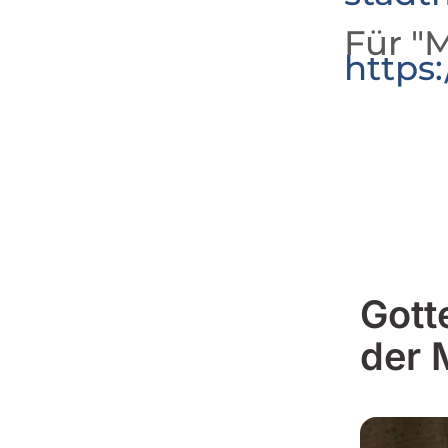
Für "M
https
Gott
der 