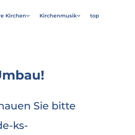
e Kirchen
Kirchenmusik
top
Umbau!
hauen Sie bitte
e-ks-