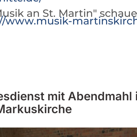
usik an St. Martin" schaue
://www.musik-martinskirc
esdienst mit Abendmahl 
Markuskirche