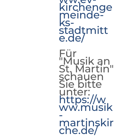
kirchenge
meinde-
ks-
stadtmitt
e.de/
Für
"Musik an
St. Martin"
schauen
Sie bitte
unter:
https://w
ww.musik
-
martinskir
che.de/