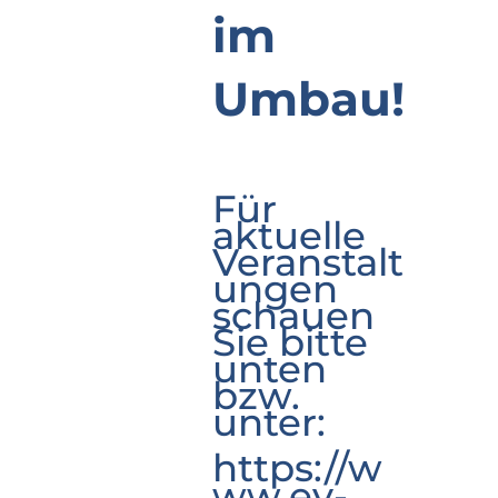
im
Umbau!
Für
aktuelle
Veranstalt
ungen
schauen
Sie bitte
unten
bzw.
unter:
https://w
ww.ev-