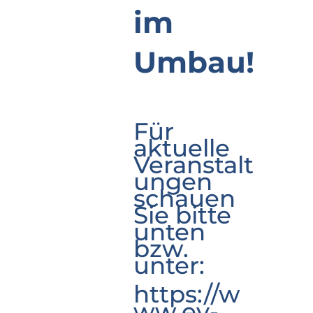
im
Umbau!
Für
aktuelle
Veranstalt
ungen
schauen
Sie bitte
unten
bzw.
unter:
https://w
ww.ev-