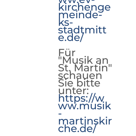
kirchenge
meinde-
ks-
stadtmitt
e.de/
Für
"Musik an
St. Martin"
schauen
Sie bitte
unter:
https://w
ww.musik
-
martinskir
che.de/