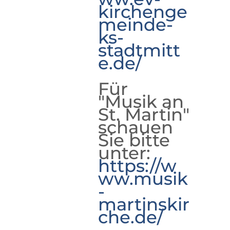
kirchenge
meinde-
ks-
stadtmitt
e.de/
Für
"Musik an
St. Martin"
schauen
Sie bitte
unter:
https://w
ww.musik
-
martinskir
che.de/