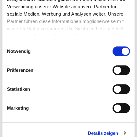
Verwendung unserer Website an unsere Partner für
soziale Medien, Werbung und Analysen weiter. Unsere
© Joachim Baier
Partner führen diese Informationen möglicherweise mit
weiteren Daten zusammen, die Sie ihnen bereitgestellt
haben oder die sie im Rahmen Ihrer Nutzung der Dienste
gesammelt haben.
Einwilligungsauswahl
Mittwoch, 3. März 2027, 19:30 -
Notwendig
21:30 Uhr
Präferenzen
Kreuzkirche, Luisenstraße, 34119
Kassel
Statistiken
Kantor Jochen Faulhammer (0175-
8842520)
Marketing
Details zeigen