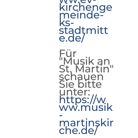
kirchenge
meinde-
ks-
stadtmitt
e.de/
Für
"Musik an
St. Martin"
schauen
Sie bitte
unter:
https://w
ww.musik
-
martinskir
che.de/