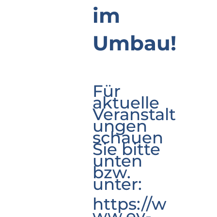
im
Umbau!
Für
aktuelle
Veranstalt
ungen
schauen
Sie bitte
unten
bzw.
unter:
https://w
ww.ev-