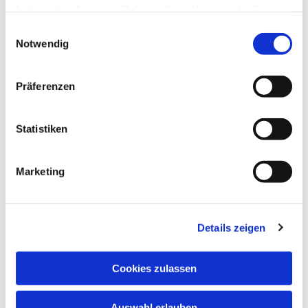
haben oder die sie im Rahmen Ihrer Nutzung der Dienste
gesammelt haben.
Einwilligungsauswahl
Notwendig
Montag, 27. Juli 2026, 19:30 Uhr
Präferenzen
Kreuzkirche, Luisenstraße, 34119
Statistiken
Kassel
Marketing
Kantor Jochen Faulhammer (0175-
8842520)
Details zeigen
Cookies zulassen
Auswahl erlauben