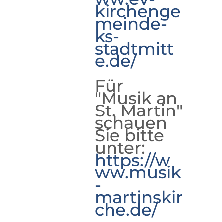
kirchenge
meinde-
ks-
stadtmitt
e.de/
Für
"Musik an
St. Martin"
schauen
Sie bitte
unter:
https://w
ww.musik
-
martinskir
che.de/