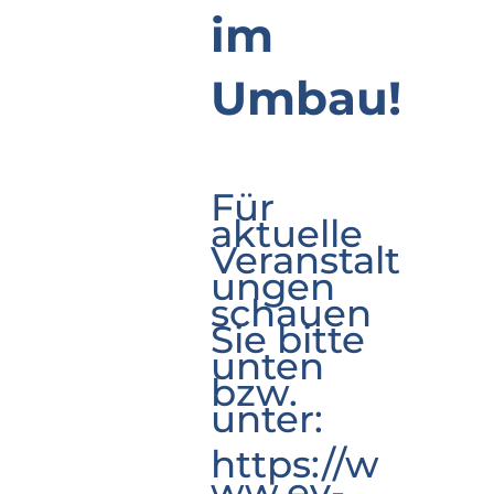
im
Umbau!
Für
aktuelle
Veranstalt
ungen
schauen
Sie bitte
unten
bzw.
unter:
https://w
ww.ev-