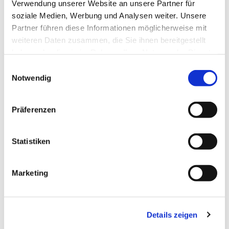
Verwendung unserer Website an unsere Partner für
soziale Medien, Werbung und Analysen weiter. Unsere
Partner führen diese Informationen möglicherweise mit
weiteren Daten zusammen, die Sie ihnen bereitgestellt
haben oder die sie im Rahmen Ihrer Nutzung der Dienste
gesammelt haben.
Einwilligungsauswahl
Notwendig
Montag, 24. August 2026, 19:30 Uhr
Kreuzkirche, Luisenstraße, 34119
Präferenzen
Kassel
Statistiken
Kantor Jochen Faulhammer (0175-
8842520)
Marketing
Details zeigen
In wöchentlichen Chorproben und an zusätzlichen