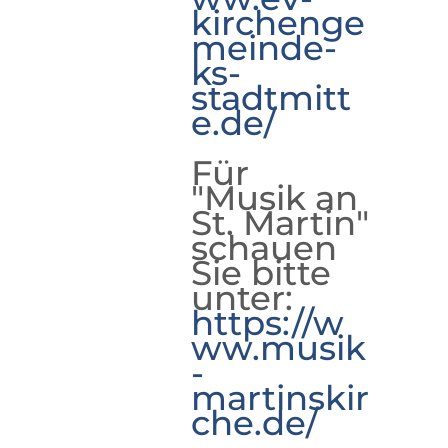
kirchenge
meinde-
ks-
stadtmitt
e.de/
Für
"Musik an
St. Martin"
schauen
Sie bitte
unter:
https://w
ww.musik
-
martinskir
che.de/