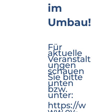
im
Umbau!
Für
aktuelle
Veranstalt
ungen
schauen
Sie bitte
unten
bzw.
unter:
https://w
ww.ev-