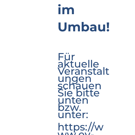
im
Umbau!
Für
aktuelle
Veranstalt
ungen
schauen
Sie bitte
unten
bzw.
unter:
https://w
ww.ev-