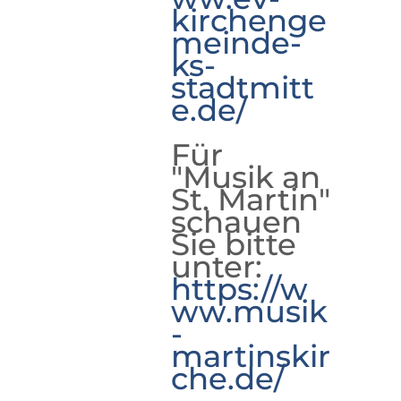
kirchenge
meinde-
ks-
stadtmitt
e.de/
Für
"Musik an
St. Martin"
schauen
Sie bitte
unter:
https://w
ww.musik
-
martinskir
che.de/