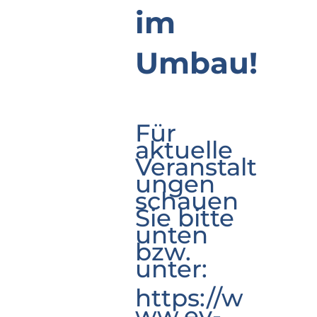
im
Umbau!
Für
aktuelle
Veranstalt
ungen
schauen
Sie bitte
unten
bzw.
unter:
https://w
ww.ev-