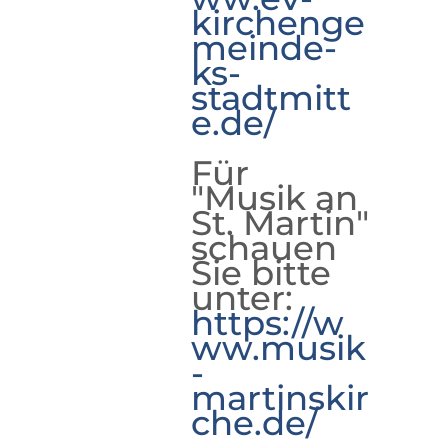
kirchenge
meinde-
ks-
stadtmitt
e.de/
Für
"Musik an
St. Martin"
schauen
Sie bitte
unter:
https://w
ww.musik
-
martinskir
che.de/