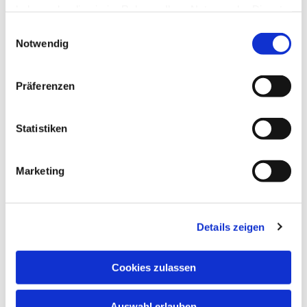
haben oder die sie im Rahmen Ihrer Nutzung der Dienste
gesammelt haben.
Einwilligungsauswahl
Notwendig
Montag, 4. Januar 2027, 19:30 Uhr
Präferenzen
Kreuzkirche, Luisenstraße, 34119
Statistiken
Kassel
Marketing
Kantor Jochen Faulhammer (0175-
8842520)
Details zeigen
Cookies zulassen
Auswahl erlauben