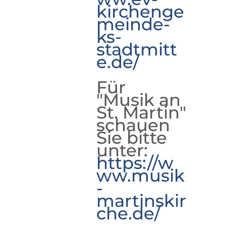
kirchenge
meinde-
ks-
stadtmitt
e.de/
Für
"Musik an
St. Martin"
schauen
Sie bitte
unter:
https://w
ww.musik
-
martinskir
che.de/