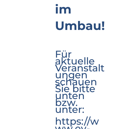
im
Umbau!
Für
aktuelle
Veranstalt
ungen
schauen
Sie bitte
unten
bzw.
unter:
https://w
ww.ev-