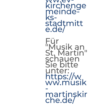
kirchenge
meinde-
ks-
stadtmitt
e.de/
Für
"Musik an
St. Martin"
schauen
Sie bitte
unter:
https://w
ww.musik
-
martinskir
che.de/