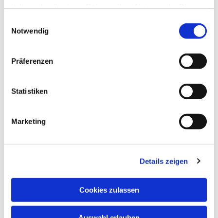
haben oder die sie im Rahmen Ihrer Nutzung der Dienste
gesammelt haben.
Einwilligungsauswahl
Notwendig
Montag, 15. März 2027, 19:30 Uhr
Präferenzen
Kreuzkirche, Luisenstraße, 34119
Statistiken
Kassel
Marketing
Kantor Jochen Faulhammer (0175-
8842520)
Details zeigen
Cookies zulassen
Auswahl erlauben