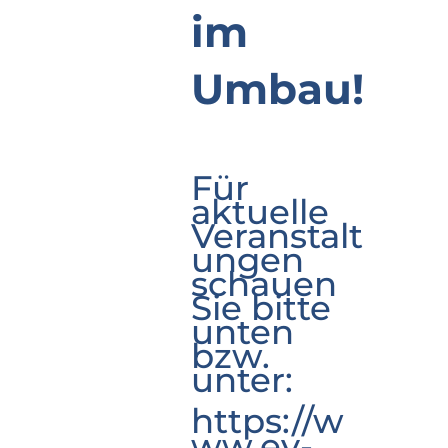
im
Umbau!
Für
aktuelle
Veranstalt
ungen
schauen
Sie bitte
unten
bzw.
unter:
https://w
ww.ev-