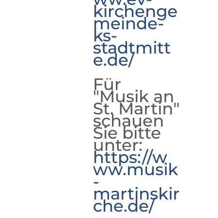
kirchenge
meinde-
ks-
stadtmitt
e.de/
Für
"Musik an
St. Martin"
schauen
Sie bitte
unter:
https://w
ww.musik
-
martinskir
che.de/