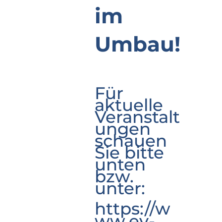
im
Umbau!
Für
aktuelle
Veranstalt
ungen
schauen
Sie bitte
unten
bzw.
unter:
https://w
ww.ev-