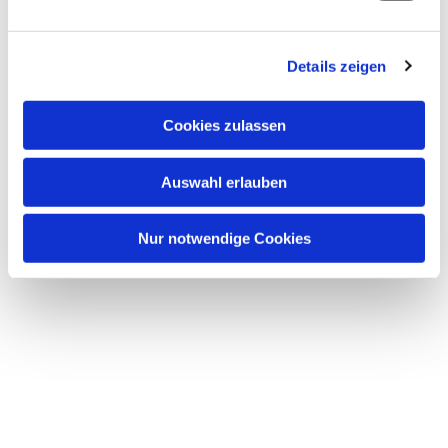
bei Getränken und Kuchen treffen möchten.
Details zeigen
Unser Kuchen ist selbst gebacken, der Kaffee bio-
fair.
Cookies zulassen
Wer hat Lust und Zeit uns zu helfen?
Um auf Dauer die regelmäßige Öffnung zu
Auswahl erlauben
ermöglichen,
Nur notwendige Cookies
suchen wir weitere Ehrenamtliche.