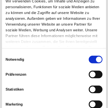
Wir verwenden Cookies, um Inhalte und Anzeigen zu
personalisieren, Funktionen für soziale Medien anbieten
zu können und die Zugriffe auf unsere Website zu
analysieren. Außerdem geben wir Informationen zu Ihrer
© privat
Verwendung unserer Website an unsere Partner für
soziale Medien, Werbung und Analysen weiter. Unsere
Partner führen diese Informationen möglicherweise mit
weiteren Daten zusammen, die Sie ihnen bereitgestellt
haben oder die sie im Rahmen Ihrer Nutzung der Dienste
Mittwoch, 18. November 2026,
gesammelt haben.
Einwilligungsauswahl
15:30 Uhr
Notwendig
Stadtteilzentrum Vorderer Westen,
Präferenzen
Elfbuchenstr. 3, 34119 Kassel
Statistiken
Wir freuen uns über alle Gäste, die sich für eine
Marketing
gemütliche Zeit