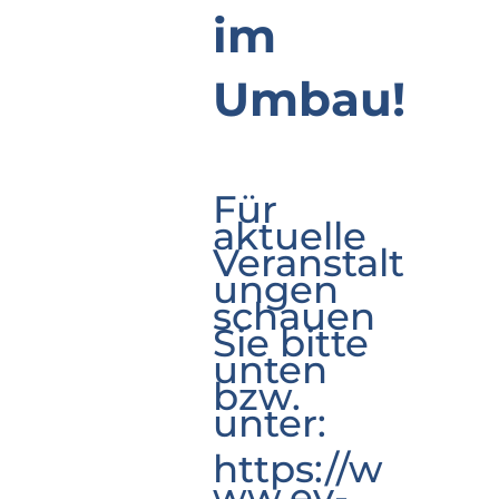
im
Umbau!
Für
aktuelle
Veranstalt
ungen
schauen
Sie bitte
unten
bzw.
unter:
https://w
ww.ev-