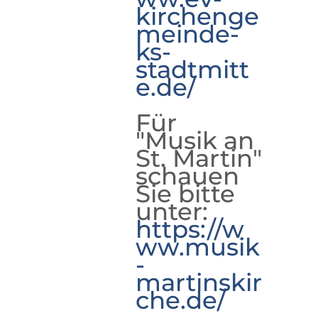
kirchenge
meinde-
ks-
stadtmitt
e.de/
Für
"Musik an
St. Martin"
schauen
Sie bitte
unter:
https://w
ww.musik
-
martinskir
che.de/