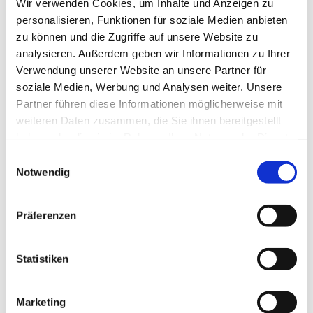
Wir verwenden Cookies, um Inhalte und Anzeigen zu
personalisieren, Funktionen für soziale Medien anbieten
zu können und die Zugriffe auf unsere Website zu
analysieren. Außerdem geben wir Informationen zu Ihrer
© privat
Verwendung unserer Website an unsere Partner für
soziale Medien, Werbung und Analysen weiter. Unsere
Partner führen diese Informationen möglicherweise mit
weiteren Daten zusammen, die Sie ihnen bereitgestellt
haben oder die sie im Rahmen Ihrer Nutzung der Dienste
Mittwoch, 16. Dezember 2026, 15:30
gesammelt haben.
Einwilligungsauswahl
Uhr
Notwendig
Stadtteilzentrum Vorderer Westen,
Präferenzen
Elfbuchenstr. 3, 34119 Kassel
Statistiken
Wir freuen uns über alle Gäste, die sich für eine
Marketing
gemütliche Zeit