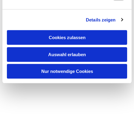
bei Getränken und Kuchen treffen möchten.
Details zeigen
Unser Kuchen ist selbst gebacken, der Kaffee bio-
fair.
Cookies zulassen
Wer hat Lust und Zeit uns zu helfen?
Um auf Dauer die regelmäßige Öffnung zu
Auswahl erlauben
ermöglichen,
Nur notwendige Cookies
suchen wir weitere Ehrenamtliche.