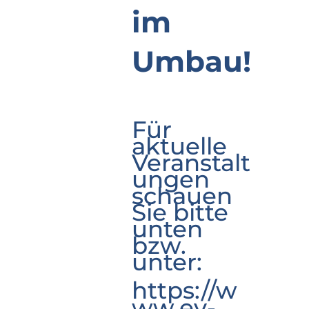
im
Umbau!
Für
aktuelle
Veranstalt
ungen
schauen
Sie bitte
unten
bzw.
unter:
https://w
ww.ev-