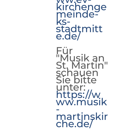
kirchenge
meinde-
ks-
stadtmitt
e.de/
Für
"Musik an
St. Martin"
schauen
Sie bitte
unter:
https://w
ww.musik
-
martinskir
che.de/