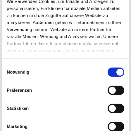
Wir verwenden Cookies, um Inhalte und Anzeigen zu
personalisieren, Funktionen für soziale Medien anbieten
zu können und die Zugriffe auf unsere Website zu
analysieren. Außerdem geben wir Informationen zu Ihrer
© privat
Verwendung unserer Website an unsere Partner für
soziale Medien, Werbung und Analysen weiter. Unsere
Partner führen diese Informationen möglicherweise mit
weiteren Daten zusammen, die Sie ihnen bereitgestellt
haben oder die sie im Rahmen Ihrer Nutzung der Dienste
Mittwoch, 30. Dezember 2026,
gesammelt haben.
Einwilligungsauswahl
15:30 Uhr
Notwendig
Stadtteilzentrum Vorderer Westen,
Präferenzen
Elfbuchenstr. 3, 34119 Kassel
Statistiken
Wir freuen uns über alle Gäste, die sich für eine
Marketing
gemütliche Zeit