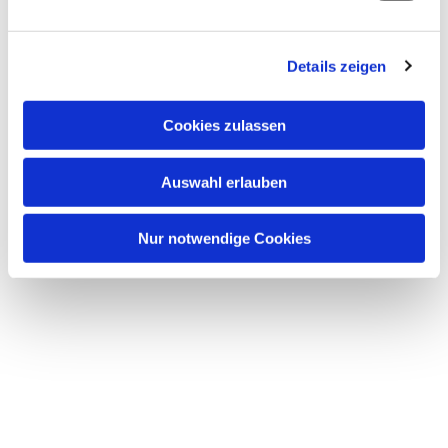
bei Getränken und Kuchen treffen möchten.
Details zeigen
Unser Kuchen ist selbst gebacken, der Kaffee bio-
fair.
Cookies zulassen
Wer hat Lust und Zeit uns zu helfen?
Um auf Dauer die regelmäßige Öffnung zu
Auswahl erlauben
ermöglichen,
Nur notwendige Cookies
suchen wir weitere Ehrenamtliche.