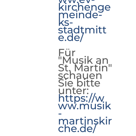
kirchenge
meinde-
ks-
stadtmitt
e.de/
Für
"Musik an
St. Martin"
schauen
Sie bitte
unter:
https://w
ww.musik
-
martinskir
che.de/