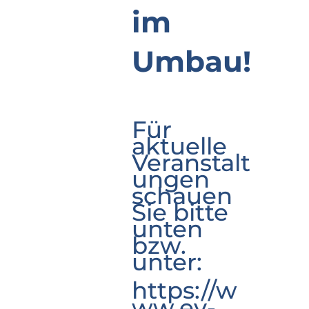
im
Umbau!
Für
aktuelle
Veranstalt
ungen
schauen
Sie bitte
unten
bzw.
unter:
https://w
ww.ev-