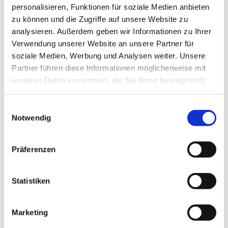
personalisieren, Funktionen für soziale Medien anbieten
zu können und die Zugriffe auf unsere Website zu
analysieren. Außerdem geben wir Informationen zu Ihrer
Verwendung unserer Website an unsere Partner für
© privat
soziale Medien, Werbung und Analysen weiter. Unsere
Partner führen diese Informationen möglicherweise mit
weiteren Daten zusammen, die Sie ihnen bereitgestellt
haben oder die sie im Rahmen Ihrer Nutzung der Dienste
Mittwoch, 31. März 2027, 15:30 Uhr
gesammelt haben.
Einwilligungsauswahl
Notwendig
Stadtteilzentrum Vorderer Westen,
Elfbuchenstr. 3, 34119 Kassel
Präferenzen
Statistiken
Wir freuen uns über alle Gäste, die sich für eine
gemütliche Zeit
Marketing