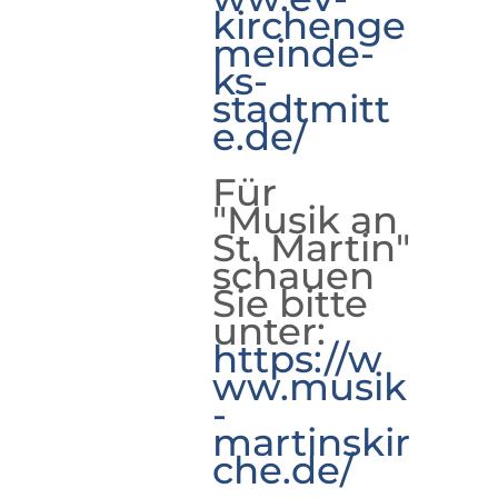
kirchenge
meinde-
ks-
stadtmitt
e.de/
Für
"Musik an
St. Martin"
schauen
Sie bitte
unter:
https://w
ww.musik
-
martinskir
che.de/