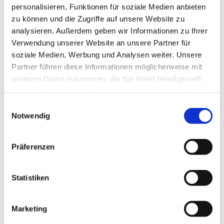
personalisieren, Funktionen für soziale Medien anbieten
zu können und die Zugriffe auf unsere Website zu
analysieren. Außerdem geben wir Informationen zu Ihrer
Verwendung unserer Website an unsere Partner für
© privat
soziale Medien, Werbung und Analysen weiter. Unsere
Partner führen diese Informationen möglicherweise mit
weiteren Daten zusammen, die Sie ihnen bereitgestellt
haben oder die sie im Rahmen Ihrer Nutzung der Dienste
Mittwoch, 21. April 2027, 15:30 Uhr
gesammelt haben.
Einwilligungsauswahl
Notwendig
Stadtteilzentrum Vorderer Westen,
Elfbuchenstr. 3, 34119 Kassel
Präferenzen
Statistiken
Wir freuen uns über alle Gäste, die sich für eine
gemütliche Zeit
Marketing