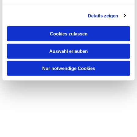
bei Getränken und Kuchen treffen möchten.
Unser Kuchen ist selbst gebacken, der Kaffee bio-
Details zeigen
fair.
Wer hat Lust und Zeit uns zu helfen?
Cookies zulassen
Um auf Dauer die regelmäßige Öffnung zu
Auswahl erlauben
ermöglichen,
suchen wir weitere Ehrenamtliche.
Nur notwendige Cookies