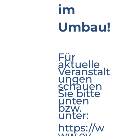
im
Umbau!
Für
aktuelle
Veranstalt
ungen
schauen
Sie bitte
unten
bzw.
unter:
https://w
ww.ev-